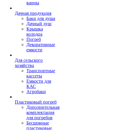
ванны
Дачная продукция
Баки для душа
Дачный душ
Крышка
колодца
Погреб
Декоративные
емкости
Для сельского
хозяйства
Транспортные
кассеты
Емкости для
КАС
Агробаки
Пластиковый погреб
Дополнительная
комплектация
для погребов
Бесшовные
пластиковые