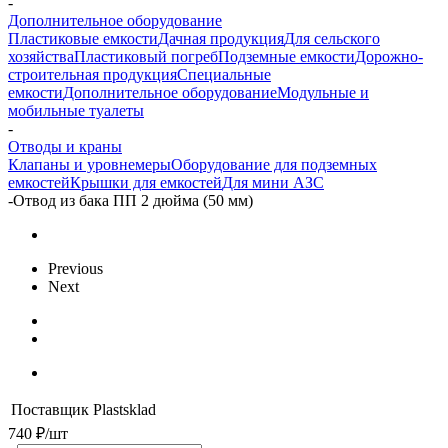
-
Дополнительное оборудование
Пластиковые емкости
Дачная продукция
Для сельского
хозяйства
Пластиковый погреб
Подземные емкости
Дорожно-
строительная продукция
Специальные
емкости
Дополнительное оборудование
Модульные и
мобильные туалеты
-
Отводы и краны
Клапаны и уровнемеры
Оборудование для подземных
емкостей
Крышки для емкостей
Для мини АЗС
-
Отвод из бака ПП 2 дюйма (50 мм)
Previous
Next
Поставщик
Plastsklad
740
₽
/шт