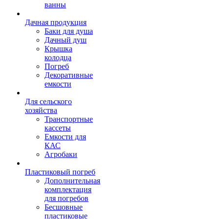
ванны
Дачная продукция
Баки для душа
Дачный душ
Крышка
колодца
Погреб
Декоративные
емкости
Для сельского
хозяйства
Транспортные
кассеты
Емкости для
КАС
Агробаки
Пластиковый погреб
Дополнительная
комплектация
для погребов
Бесшовные
пластиковые