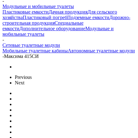
-
Модульные и мобильные туалеты
Пластиковые емкости
Дачная продукция
Для сельского
хозяйства
Пластиковый погреб
Подземные емкости
Дорожно-
строительная продукция
Специальные
емкости
Дополнительное оборудование
Модульные и
мобильные туалеты
-
Сетевые туалетные модули
Мобильные туалетные кабины
Автономные туалетные модули
-
Максима 415СИ
Previous
Next