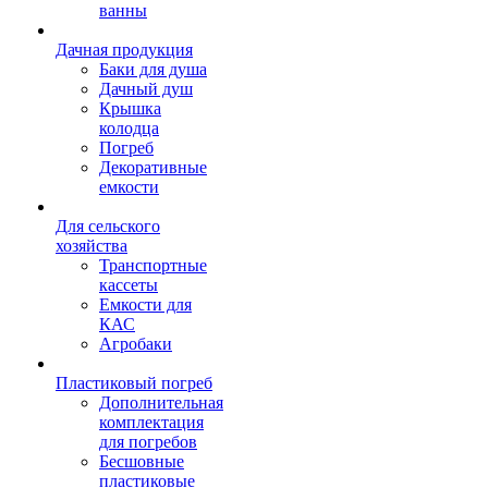
ванны
Дачная продукция
Баки для душа
Дачный душ
Крышка
колодца
Погреб
Декоративные
емкости
Для сельского
хозяйства
Транспортные
кассеты
Емкости для
КАС
Агробаки
Пластиковый погреб
Дополнительная
комплектация
для погребов
Бесшовные
пластиковые