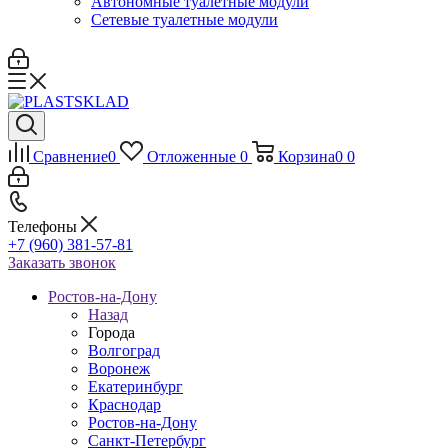
Автономные туалетные модули
Сетевые туалетные модули
Сравнение
0
Отложенные
0
Корзина
0
0
Телефоны
+7 (960) 381-57-81
Заказать звонок
Ростов-на-Дону
Назад
Города
Волгоград
Воронеж
Екатеринбург
Краснодар
Ростов-на-Дону
Санкт-Петербург