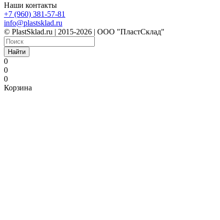
Наши контакты
+7 (960) 381-57-81
info@plastsklad.ru
© PlastSklad.ru | 2015-2026 | ООО "ПластСклад"
Найти
0
0
0
Корзина