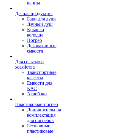
ванны
Дачная продукция
Баки для душа
Дачный душ
Крышка
колодца
Погреб
Декоративные
емкости
Для сельского
хозяйства
Транспортные
кассеты
Емкости для
КАС
Агробаки
Пластиковый погреб
Дополнительная
комплектация
для погребов
Бесшовные
пластиковые